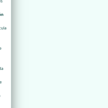
es
ón
cula
e
da
e
a