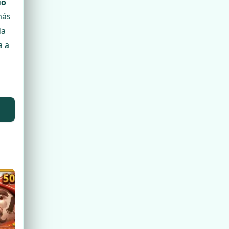
io
más
da
a a