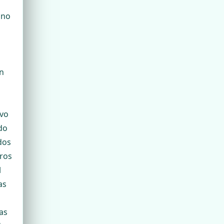
 no
ón
ivo
do
dos
ros
l
as
as