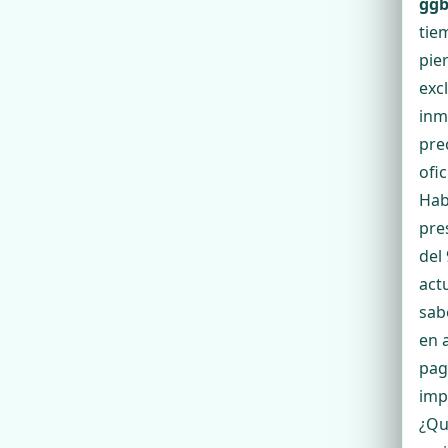
ggb
tie
pie
exc
inm
pre
ofic
Hab
pre
del
act
sab
en 
pag
imp
¿Qu