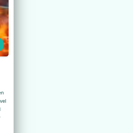
▶
en
vel
l
y