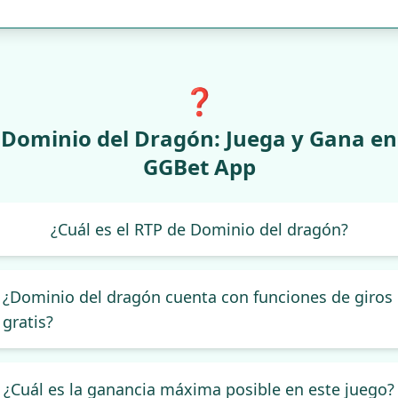
❓
Dominio del Dragón: Juega y Gana en
GGBet App
¿Cuál es el RTP de Dominio del dragón?
¿Dominio del dragón cuenta con funciones de giros
gratis?
¿Cuál es la ganancia máxima posible en este juego?