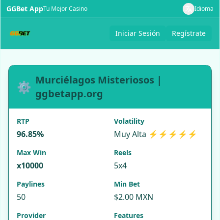
GGBet App
Tu Mejor Casino
Idioma
Iniciar Sesión
Regístrate
Murciélagos Misteriosos |
⚙️
ggbetapp.org
RTP
Volatility
96.85%
Muy Alta ⚡⚡⚡⚡⚡
Max Win
Reels
x10000
5x4
Paylines
Min Bet
50
$2.00 MXN
Provider
Features