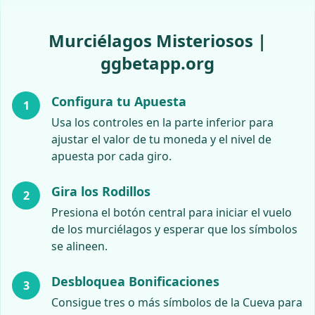
Murciélagos Misteriosos |
ggbetapp.org
Configura tu Apuesta
1
Usa los controles en la parte inferior para
ajustar el valor de tu moneda y el nivel de
apuesta por cada giro.
Gira los Rodillos
2
Presiona el botón central para iniciar el vuelo
de los murciélagos y esperar que los símbolos
se alineen.
Desbloquea Bonificaciones
3
Consigue tres o más símbolos de la Cueva para