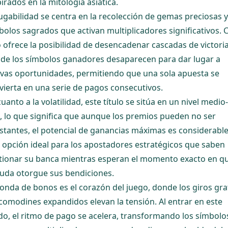
irados en la mitología asiática.
jugabilidad se centra en la recolección de gemas preciosas y
bolos sagrados que activan multiplicadores significativos. 
o ofrece la posibilidad de desencadenar cascadas de victoria
de los símbolos ganadores desaparecen para dar lugar a
vas oportunidades, permitiendo que una sola apuesta se
vierta en una serie de pagos consecutivos.
uanto a la volatilidad, este título se sitúa en un nivel medio-
o, lo que significa que aunque los premios pueden no ser
stantes, el potencial de ganancias máximas es considerable
 opción ideal para los apostadores estratégicos que saben
tionar su banca mientras esperan el momento exacto en qu
uda otorgue sus bendiciones.
ronda de bonos es el corazón del juego, donde los giros grat
 comodines expandidos elevan la tensión. Al entrar en este
o, el ritmo de pago se acelera, transformando los símbolo