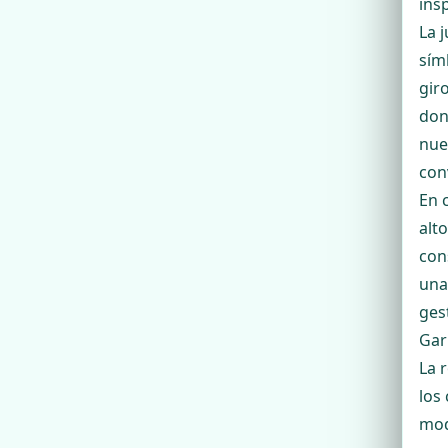
insp
La 
sím
gir
don
nue
con
En c
alt
con
una
ges
Gar
La 
los
mod