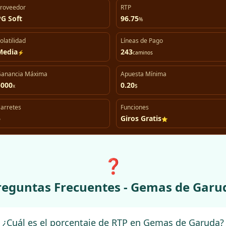
roveedor
RTP
PG Soft
96.75
%
olatilidad
Líneas de Pago
Media
243
⚡
caminos
anancia Máxima
Apuesta Mínima
5000
0.20
x
$
arretes
Funciones
5
Giros Gratis
⭐
❓
reguntas Frecuentes - Gemas de Garu
¿Cuál es el porcentaje de RTP en Gemas de Garuda?