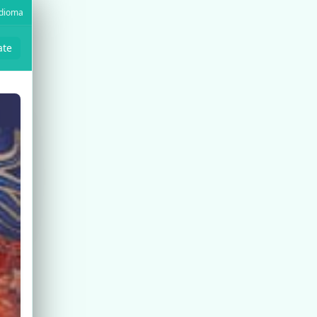
Idioma
ate