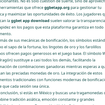
cionantes. No es solo cuestión de suerte, sino de aprovec
 herramientas que ofrece
ggbetapp.org
para gestionar tu
ca y maximizar las oportunidades de éxito. Los jugadores 
can la
ggbet app download
suelen valorar la transparencia
rapidez en los pagos que esta plataforma garantiza en todo
mento.
más de sus mecánicas de bonificación, los símbolos están
 el sapo de la fortuna, los lingotes de oro y los farolillos
nos ofrecen pagos generosos en el juego base. El símbolo W
 dragón) sustituye a casi todos los demás, facilitando la
mación de combinaciones ganadoras mientras esperas a q
gan las preciadas monedas de oro. La integración de estos
mentos tradicionales con funciones modernas de bonificac
e que cada sesión sea única.
conclusión, si estás en México y buscas una tragamonedas
bine tradición asiática, emoción constante y grandes