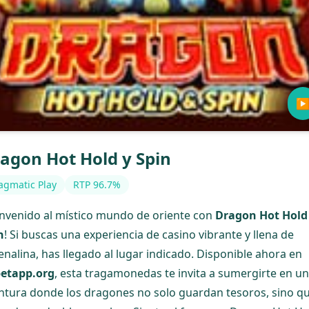
agon Hot Hold y Spin
agmatic Play
RTP 96.7%
envenido al místico mundo de oriente con
Dragon Hot Hold
n
! Si buscas una experiencia de casino vibrante y llena de
enalina, has llegado al lugar indicado. Disponible ahora en
etapp.org
, esta tragamonedas te invita a sumergirte en u
ntura donde los dragones no solo guardan tesoros, sino q