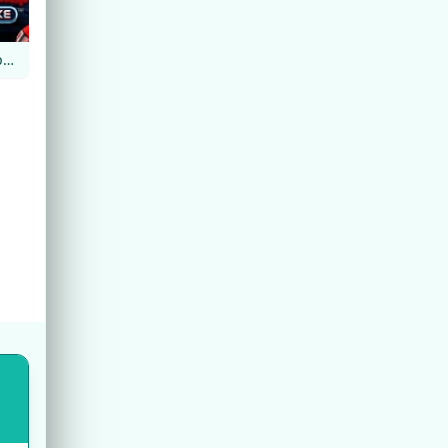
777 Super Big Buildup™ Deluxe™