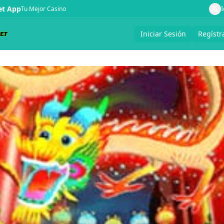
et App
Tu Mejor Casino
Iniciar Sesión
Regístr