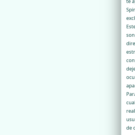
te 
Spi
exc
Est
son
dir
est
con
dej
ocu
apa
Par
cua
real
usu
de 