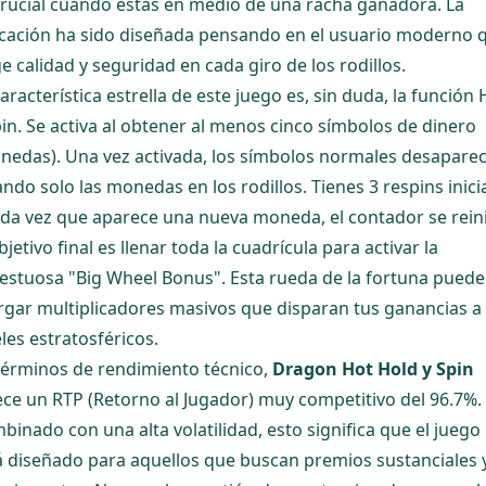
crucial cuando estás en medio de una racha ganadora. La
icación ha sido diseñada pensando en el usuario moderno 
ge calidad y seguridad en cada giro de los rodillos.
aracterística estrella de este juego es, sin duda, la función
pin. Se activa al obtener al menos cinco símbolos de dinero
nedas). Una vez activada, los símbolos normales desapare
ando solo las monedas en los rodillos. Tienes 3 respins inicia
ada vez que aparece una nueva moneda, el contador se reini
bjetivo final es llenar toda la cuadrícula para activar la
estuosa "Big Wheel Bonus". Esta rueda de la fortuna puede
rgar multiplicadores masivos que disparan tus ganancias a
eles estratosféricos.
términos de rendimiento técnico,
Dragon Hot Hold y Spin
ece un RTP (Retorno al Jugador) muy competitivo del 96.7%.
binado con una alta volatilidad, esto significa que el juego
á diseñado para aquellos que buscan premios sustanciales 