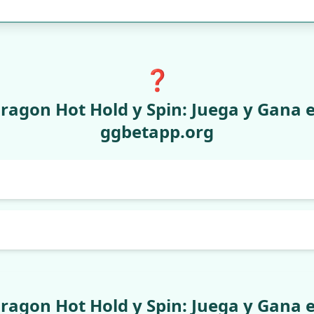
❓
ragon Hot Hold y Spin: Juega y Gana 
ggbetapp.org
ragon Hot Hold y Spin: Juega y Gana 