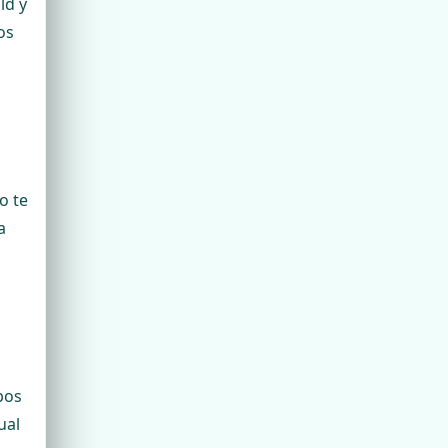
ld y
os
o te
a
pos
ual