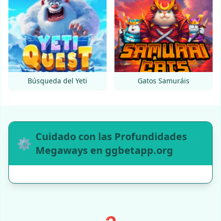
Búsqueda del Yeti
Gatos Samuráis
Cuidado con las Profundidades
⚙️
Megaways en ggbetapp.org