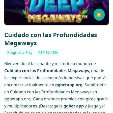
▶
Cuidado con las Profundidades
Megaways
Pragmatic Play
RTP 96.48%
Bienvenido al fascinante y misterioso mundo de
Cuidado con las Profundidades Megaways
, una de
las experiencias de casino más inmersivas que podrás
encontrar actualmente en
ggbetapp.org
. Sumérgete
en Cuidado con las Profundidades Megaways en
ggbetapp.org. Gana grandes premios con giros gratis
y multiplicadores. ¡Descarga la
ggbet app
y juega ya!