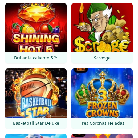
Brillante caliente 5 ™
Scrooge
Basketball Star Deluxe
Tres Coronas Heladas